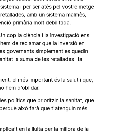
l sistema i per ser atès pel vostre metge
 retallades, amb un sistema malmès,
nció primària molt debilitada.
n cop la ciència i la investigació ens
 hem de reclamar que la inversió en
stres governants simplement es quedin
nitat la suma de les retallades i la
nt, el més important és la salut i que,
no hem d’oblidar.
polítics que prioritzin la sanitat, que
s perquè això farà que t'atenguin més
ica’t en la lluita per la millora de la