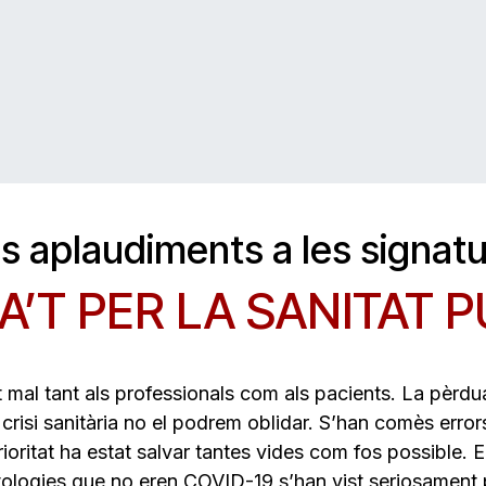
Sectors
Agrupacions
AFILIA'T
s aplaudiments a les signat
A’T PER LA SANITAT 
mal tant als professionals com als pacients. La pèrdua
 crisi sanitària no el podrem oblidar. S’han comès error
oritat ha estat salvar tantes vides com fos possible.
atologies que no eren COVID-19 s’han vist seriosament