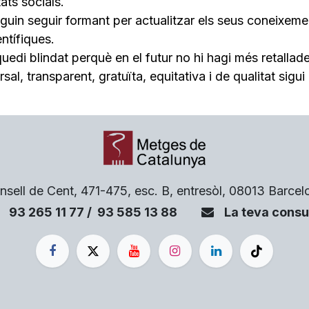
tats socials.
in seguir formant per actualitzar els seus coneixement
entífiques.
edi blindat perquè en el futur no hi hagi més retallade
l, transparent, gratuïta, equitativa i de qualitat sigui 
nsell de Cent, 471-475, esc. B, entresòl, 08013 Barcel
93 265 11 77 / 93 585 13 88
La teva con​su