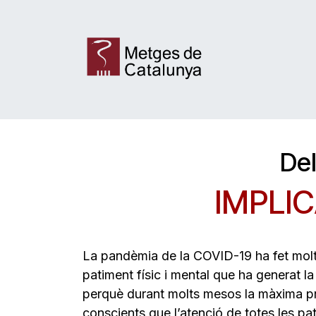
Skip to Content
Actualitat
Formació
Assegurances
Del
IMPLIC
La pandèmia de la COVID-19 ha fet molt 
patiment físic i mental que ha generat la
perquè durant molts mesos la màxima pri
conscients que l’atenció de totes les p