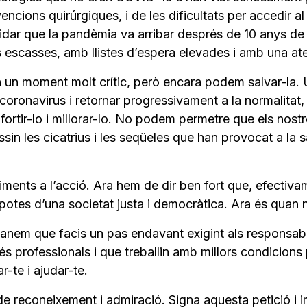
vencions quirúrgiques, i de les dificultats per accedir a
idar que la pandèmia va arribar després de 10 anys de
s escasses, amb llistes d’espera elevades i amb una ate
n un moment molt crític, però encara podem salvar-la. U
coronavirus i retornar progressivament a la normalitat,
enfortir-lo i millorar-lo. No podem permetre que els no
sin les cicatrius i les seqüeles que han provocat a la sa
ents a l’acció. Ara hem de dir ben fort que, efectivame
potes d’una societat justa i democràtica. Ara és quan 
nem que facis un pas endavant exigint als responsables 
 més professionals i que treballin amb millors condicion
r-te i ajudar-te.
e reconeixement i admiració. Signa aquesta petició i impl