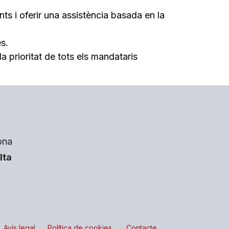
s i oferir una assistència basada en la
s.
la prioritat de tots els mandataris
ona
lta
Avís legal
Política de cookies
Contacte