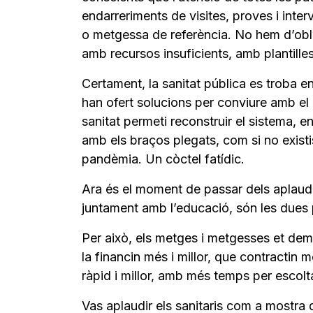
endarreriments de visites, proves i inter
o metgessa de referència. No hem d’obl
amb recursos insuficients, amb plantille
Certament, la sanitat pública es troba e
han ofert solucions per conviure amb el 
sanitat permeti reconstruir el sistema, 
amb els braços plegats, com si no existis
pandèmia. Un còctel fatídic.
Ara és el moment de passar dels aplaudim
juntament amb l’educació, són les dues 
Per això, els metges i metgesses et dema
la financin més i millor, que contractin
ràpid i millor, amb més temps per escolta
Vas aplaudir els sanitaris com a mostra d