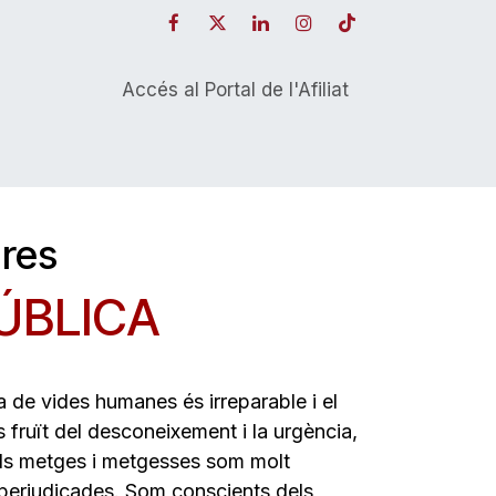
Accés al Portal de l'Afiliat
ures
PÚBLICA
 de vides humanes és irreparable i el
s fruït del desconeixement i la urgència,
 Els metges i metgesses som molt
 perjudicades. Som conscients dels